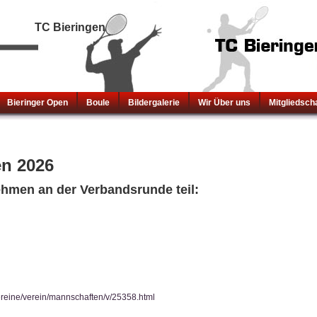
TC Bieringen
Bieringer Open
Boule
Bildergalerie
Wir Über uns
Mitgliedsch
n 2026
hmen an der Verbandsrunde teil:
vereine/verein/mannschaften/v/25358.html