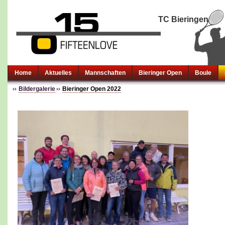
TC Bieringen
Home
Aktuelles
Mannschaften
Bieringer Open
Boule
Bildergalerie
Bieringer Open 2022